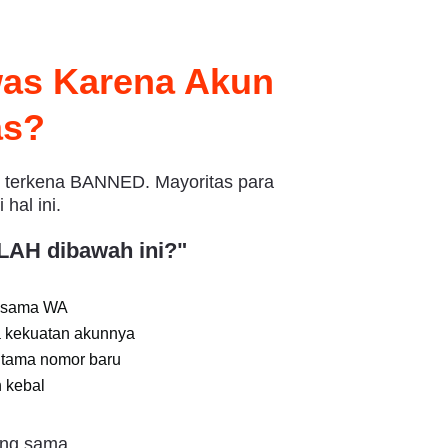
was Karena Akun
as?
h terkena BANNED. Mayoritas para
hal ini.
AH dibawah ini?"
AN sama WA
a kekuatan akunnya
utama nomor baru
h kebal
ang sama,