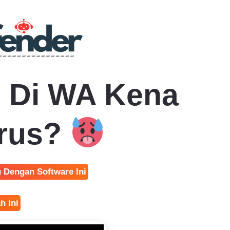
n Di WA Kena
erus?
 Dengan Software Ini
h Ini