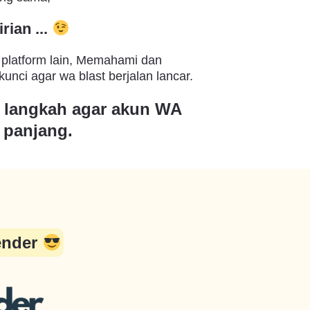
rian ...
i platform lain, Memahami dan
unci agar wa blast berjalan lancar.
- langkah agar akun WA
 panjang.
ender