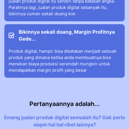
jualan produk digital itu sendiri tanpa batasan angka.
Parahnya lagi, jualan produk digital sebanyak itu,
bikinnya cuman sekali doang kok
Bikinnya sekali doang, Margin Profitnya
Gede...
Produk digital, hampir bisa dikatakan menjadi sebuah
produk yang dimana ketika anda membuatnya bisa
menekan biaya produksi serendah mungkin untuk
mendapatkan margin profit yang besar
Pertanyaannya adalah...
Emang jualan produk digital semudah itu? Gak perlu
siapin hal hal ribet lainnya?