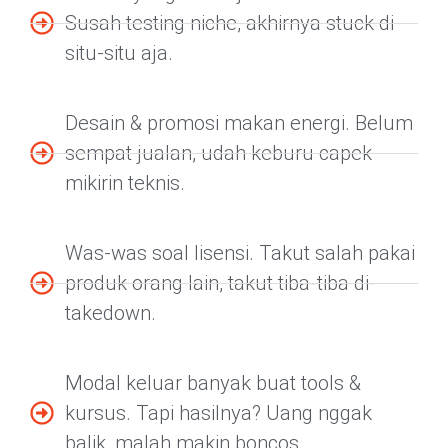
Susah testing niche, akhirnya stuck di
situ-situ aja.
Desain & promosi makan energi. Belum
sempat jualan, udah keburu capek
mikirin teknis.
Was-was soal lisensi. Takut salah pakai
produk orang lain, takut tiba-tiba di-
takedown.
Modal keluar banyak buat tools &
kursus. Tapi hasilnya? Uang nggak
balik, malah makin boncos.